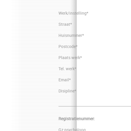
Werk/instelling*
Straat*
Huisnummer*
Postcode*
Plaats werk*
Tel. werk*
Email*
Disipline*
Registratienummer:
Gz psycholoog