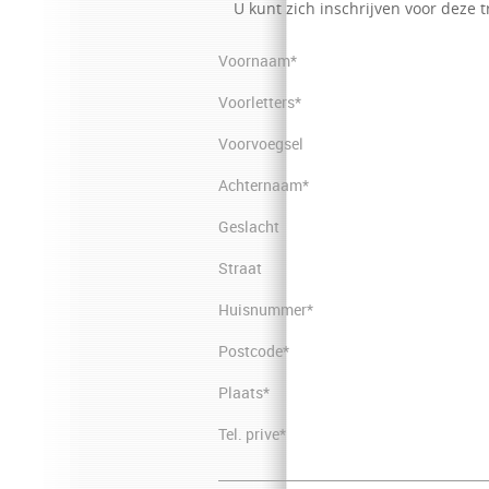
U kunt zich inschrijven voor deze 
Voornaam*
Voorletters*
Voorvoegsel
Achternaam*
Geslacht
Straat
Huisnummer*
Postcode*
Plaats*
Tel. prive*