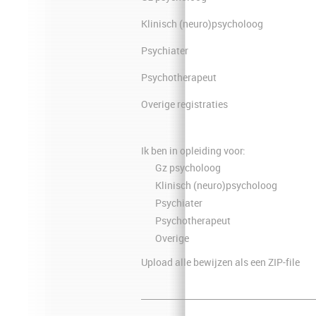
Klinisch (neuro)psycholoog
Psychiater
Psychotherapeut
Overige registraties
Ik ben in opleiding voor:
Gz psycholoog
Klinisch (neuro)psycholoog
Psychiater
Psychotherapeut
Overige
Upload alle bewijzen als een ZIP-file