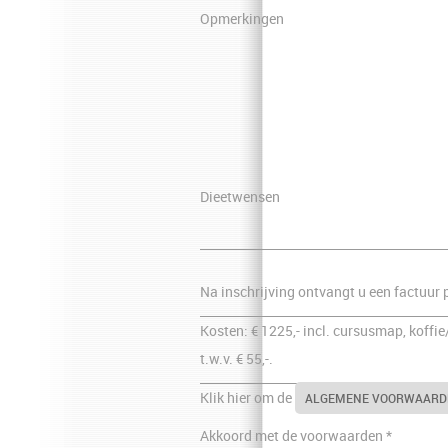
Opmerkingen
Dieetwensen
Na inschrijving ontvangt u een factuur 
Kosten: € 1225,- incl. cursusmap, koffi
t.w.v. € 55,-.
Klik hier om de
ALGEMENE VOORWAARD
Akkoord met de voorwaarden *