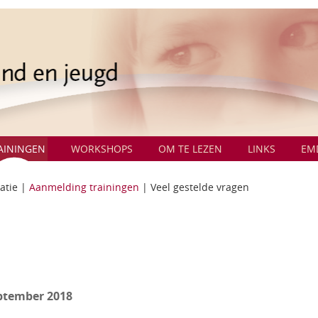
AININGEN
WORKSHOPS
OM TE LEZEN
LINKS
EM
atie
|
Aanmelding trainingen
|
Veel gestelde vragen
eptember 2018