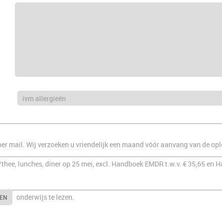
per mail. Wij verzoeken u vriendelijk een maand vóór aanvang van de opl
e/thee, lunches, diner op 25 mei, excl. Handboek EMDR t.w.v. € 35,65 en
onderwijs te lezen.
EN